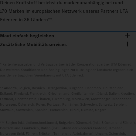
Deinen Kraftstoff beziehst du markenunabhängig bei rund
170 Marken im europäischen Netzwerk unseres Partners UTA
Edenred in 36 Ländern**.
Maut einfach begleichen
Zusätzliche Mobilitätsservices
* Kartenherausgeber und Vertragspartner ist der Kooperationspartner UTA Edenred.
Die weiteren Konditionen und Bedingungen zur Nutzung der Tankkarte ergeben sich
aus der vertraglichen Vereinbarung mit UTA Edenred.
** Andorra, Belgien, Bosnien-Herzegowina, Bulgarien, Dänemark, Deutschland,
Estland, Finnland, Frankreich, Griechenland, Großbritannien, Irland, Italien, Kroatien,
Lettland, Liechtenstein, Litauen, Luxemburg, Moldawien, Montenegro, Niederlande,
Norwegen, Österreich, Polen, Portugal, Rumänien, Schweden, Schweiz, Serbien,
Slowakei, Slowenien, Spanien, Tschechien, Türkei, Ukraine, Ungarn.
*** Belgien inkl. Liefkenshoektunnel, Bulgarien, Dänemark (inkl. Brücken und Fähren),
Deutschland, Frankreich, Italien (inkl. Fähren der Reederei Cantone), Kroatien,
Norwegen (inkl. Fähren, Brücken, Tunnel und Autobahnen), Ungarn, Österreich,