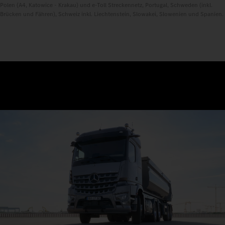
Polen (A4, Katowice - Krakau) und e-Toll Streckennetz, Portugal, Schweden (inkl.
Brücken und Fähren), Schweiz inkl. Liechtenstein, Slowakei, Slowenien und Spanien.